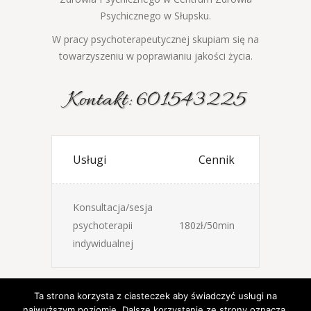
Psychicznego w Słupsku.
W pracy psychoterapeutycznej skupiam się na
towarzyszeniu w poprawianiu jakości życia.
Kontakt:
601543225
Usługi
Cennik
Konsultacja/sesja
psychoterapii
180zł/50min
indywidualnej
Ta strona korzysta z ciasteczek aby świadczyć usługi na
najwyższym poziomie. Dalsze korzystanie ze strony oznacza,